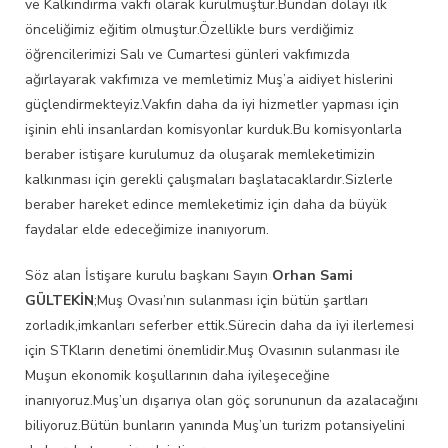
ve Kalkındırma vakfı olarak kurulmuştur.Bundan dolayı ilk
önceliğimiz eğitim olmuştur.Özellikle burs verdiğimiz
öğrencilerimizi Salı ve Cumartesi günleri vakfımızda
ağırlayarak vakfımıza ve memletimiz Muş’a aidiyet hislerini
güçlendirmekteyiz.Vakfın daha da iyi hizmetler yapması için
işinin ehli insanlardan komisyonlar kurduk.Bu komisyonlarla
beraber istişare kurulumuz da oluşarak memleketimizin
kalkınması için gerekli çalışmaları başlatacaklardır.Sizlerle
beraber hareket edince memleketimiz için daha da büyük
faydalar elde edeceğimize inanıyorum.
Söz alan İstişare kurulu başkanı Sayın
Orhan Sami
GÜLTEKİN
;Muş Ovası’nın sulanması için bütün şartları
zorladık,imkanları seferber ettik.Sürecin daha da iyi ilerlemesi
için STKların denetimi önemlidir.Muş Ovasının sulanması ile
Muşun ekonomik koşullarının daha iyileşeceğine
inanıyoruz.Muş’un dışarıya olan göç sorununun da azalacağını
biliyoruz.Bütün bunların yanında Muş’un turizm potansiyelini