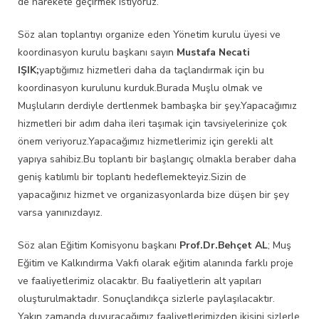
de harekete geçirmek istiyoruz.
Söz alan toplantıyı organize eden Yönetim kurulu üyesi ve
koordinasyon kurulu başkanı sayın
Mustafa Necati
IŞIK;
yaptığımız hizmetleri daha da taçlandırmak için bu
koordinasyon kurulunu kurduk.Burada Muşlu olmak ve
Muşluların derdiyle dertlenmek bambaşka bir şey.Yapacağımız
hizmetleri bir adım daha ileri taşımak için tavsiyelerinize çok
önem veriyoruz.Yapacağımız hizmetlerimiz için gerekli alt
yapıya sahibiz.Bu toplantı bir başlangıç olmakla beraber daha
geniş katılımlı bir toplantı hedeflemekteyiz.Sizin de
yapacağınız hizmet ve organizasyonlarda bize düşen bir şey
varsa yanınızdayız.
Söz alan Eğitim Komisyonu başkanı
Prof.Dr.Behçet AL
; Muş
Eğitim ve Kalkındırma Vakfı olarak eğitim alanında farklı proje
ve faaliyetlerimiz olacaktır. Bu faaliyetlerin alt yapıları
oluşturulmaktadır. Sonuçlandıkça sizlerle paylaşılacaktır.
Yakın zamanda duyuracağımız faaliyetlerimizden ikisini sizlerle