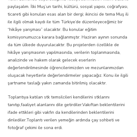
paylaşalım. İlki Muş’un tarihi, kültürü, sosyal yapısı, coğrafyası,
ticareti gibi konuları esas alan bir dergi; ikincisi de tema Muş ili
ile ilgili olmak kaydı ile tüm Türkiye’de düzenleyeceğimiz bir
“hikâye yarışması” olacaktır. Bu konular eğitim
komisyonumuzca karara bağlanmıştır. Haziran ayının sonunda
da tüm ülkede duyurulacaktır. Bu projelerden özellikle de
hikâye yarışmasının yapılmasında, verilerin toplanmasında,
analizinde ve hakem olarak gelecek eserlerin
değerlendirilmesinde öğrencilerimizden ve mezunlarımızdan
oluşacak heyetlerle değerlendirmeler yapacağız. Konu ile ilgili
şartname taslağı yakın zamanda bitirilmiş olacaktır.
Toplantıya katılan stk temsilcileri kendilerini stklarını
tanıtıp,faaliyet alanlarını dile getirdiler.Vakıftan beklentilerini
ifade ettikleri gibi vakfın da kendilerinden beklentilerini
dinlediler.Toplantı verilen yemeğin ardında çay sohbeti ve
fotoğraf çekimi ile sona erdi.